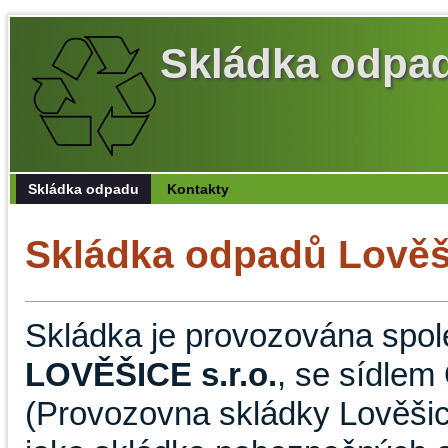
Skládka odpa
Skládka odpadu
Kontakty
Skládka odpadů Lověš
Skládka je provozována spol
LOVĚŠICE s.r.o.
, se sídlem
(Provozovna skládky Lověšic