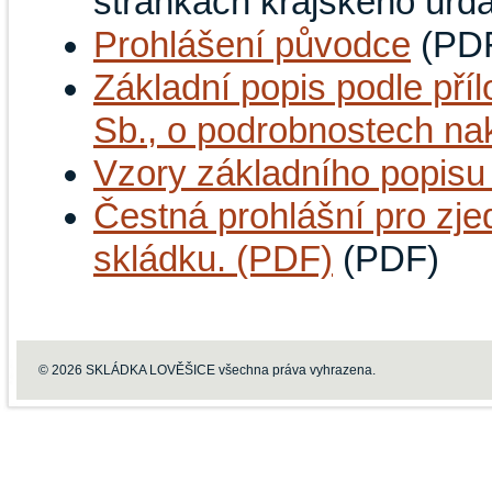
stránkách krajského úř
Prohlášení původce
(PD
Základní popis podle pří
Sb., o podrobnostech na
Vzory základního popis
Čestná prohlášní pro zj
skládku. (PDF)
(PDF)
© 2026 SKLÁDKA LOVĚŠICE všechna práva vyhrazena.